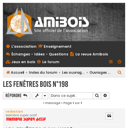
L'association
Enseignement
Échanges - Idées - Questions
La revue Amibois
Jeux en bois
Le forum
R
Accueil
Index du forum
Les ouvrages
Ouvrages de menuiseries extérieures
e
LES FENÊTRES BOIS N°198
c
h
Rechercher
Recherche 
Répondre
e
1 message • Page
1
sur
1
r
redaction
Membre super actif
c
h