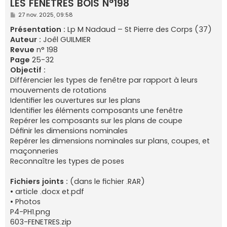
LES FENÊTRES BOIS N°198
e
M
27 nov. 2025, 09:58
r
e
s
Présentation :
Lp M Nadaud – St Pierre des Corps (37)
s
Auteur :
Joêl GUILMIER
a
g
Revue
n° 198
e
Page
25-32
Objectif :
Différencier les types de fenêtre par rapport à leurs
mouvements de rotations
Identifier les ouvertures sur les plans
Identifier les éléments composants une fenêtre
Repérer les composants sur les plans de coupe
Définir les dimensions nominales
Repérer les dimensions nominales sur plans, coupes, et
maçonneries
Reconnaître les types de poses
Fichiers joints :
(dans le fichier .RAR)
• article .docx et.pdf
• Photos
P4-PH1.png
603-FENETRES.zip