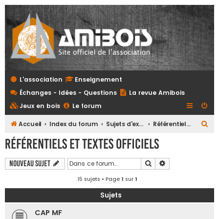
L'association
Enseignement
Échanges - Idées - Questions
La revue Amibois
Jeux en bois
Le forum
R
Accueil
Index du forum
Sujets d'examens et referentiels tous niveaux
Référentiels et textes officiels
e
Référentiels et textes officiels
c
h
Rechercher
Recherche avanc
Nouveau sujet
e
15 sujets • Page
1
sur
1
r
Sujets
c
CAP MF
h