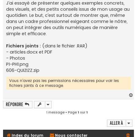
J’ai essayé de présenter quelques exemples concrets,
des visuels, et des petits conseils issus de mon usage au
quotidien. Le but, c’est surtout de montrer que, même
dans un cadre professionnel exigeant comme le nôtre,
on peut intégrer des outils numériques de manière
simple et efficace.
Fichiers joints :
(dans le fichier .RAR)
- articles.docx et PDF
- Photos
P1-PH1.png
606-QUIZIZZ.zip
Vous n’avez pas les permissions nécessaires pour voir les
fichiers joints à ce message.
H
a
Répondre
u
t
1 message • Page
1
sur
1
Aller à
Index du forum
Nous contacter