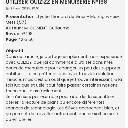
UTILISER QUIZIZZ EN MENUISERIE N°198
e
M
27 nov. 2025, 10:16
r
e
s
Présentation :
Lycée Léonard de Vinci – Montigny-lès-
s
Metz (57)
a
g
Auteur :
M. CLÉMENT Guillaume
e
Revue
n° 198
Page
42 à 56
Objectif :
Dans cet article, je partage simplement mon expérience
avec QUIZIZZ, que j’ai commencé à utiliser dans mes
cours de menuiserie pour changer un peu des supports
habituels. Je ne prétends pas avoir trouvé la solution
miracle, mais c’est un outil que je trouve intéressant, à la
fois ludique et utile pour faire passer certaines notions
techniques plus facilement.
Je m’en sers par exemple pour aborder la sécurité en
atelier, la lecture de plans ou encore différentes
séances de technologie. Les élèves accrochent bien, et
ça permet de travailler autrement, que ce soit en salle
ou en atelier.