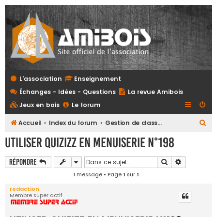
L'association
Enseignement
Échanges - Idées - Questions
La revue Amibois
Jeux en bois
Le forum
R
Accueil
Index du forum
Gestion de classe, élèves, progressions...
e
UTILISER QUIZIZZ EN MENUISERIE N°198
c
h
Rechercher
Recherche 
Répondre
e
1 message • Page
1
sur
1
r
redaction
Membre super actif
c
h