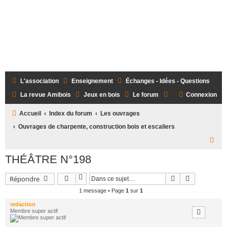
L'association
Enseignement
Échanges - Idées - Questions
La revue Amibois
Jeux en bois
Le forum
Connexion
Accueil
Index du forum
Les ouvrages
Ouvrages de charpente, construction bois et escaliers
R
e
THÉÂTRE N°198
c
Rechercher
Recherche 
Répondre
h
1 message • Page
1
sur
1
e
redaction
r
Membre super actif
c