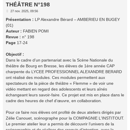
h
THÉÂTRE N°198
e
M
27 nov. 2025, 09:56
e
r
s
Présentation :
LP Alexandre Bérard – AMBERIEU EN BUGEY
s
(01)
a
g
Auteur :
FABIEN POMI
e
Revue :
n° 198
Page
17-24
Objectif :
Dans le cadre d’un partenariat avec la Scène Nationale du
théâtre de Bourg en Bresse, les élèves de 1ère année CAP
charpente du LYCEE PROFESSIONNEL ALEXANDRE BERARD
ont réalisé des modules. Ces modules permettent aux
spectateurs de la pièce de théâtre « Flemme » de voir une
vidéo mettant en regard des adolescents et leurs aînés
échangeant leurs savoir-faire. Ce projet est mis en place dans le
cadre des heures de chef d’œuvre, en collaboration.
Pour ce faire nos élèves ont profité de deux ateliers dirigés par
Zélie Canouet, scénographe pour la COMPAGNIE L'INSTITOUT.
Le premier atelier leur a permis de découvrir l’univers de la
scénographie et de réaliser des croquis d’intention, avec la