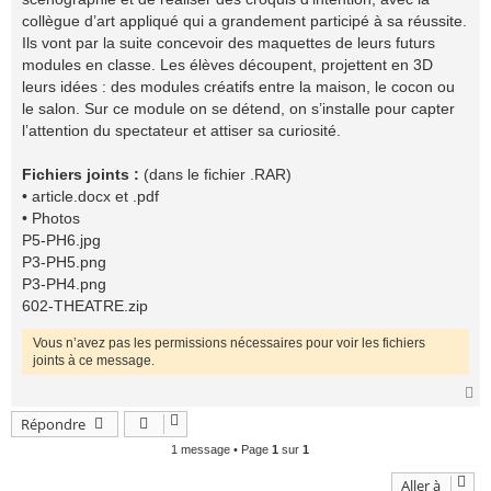
collègue d’art appliqué qui a grandement participé à sa réussite.
Ils vont par la suite concevoir des maquettes de leurs futurs
modules en classe. Les élèves découpent, projettent en 3D
leurs idées : des modules créatifs entre la maison, le cocon ou
le salon. Sur ce module on se détend, on s’installe pour capter
l’attention du spectateur et attiser sa curiosité.
Fichiers joints :
(dans le fichier .RAR)
• article.docx et .pdf
• Photos
P5-PH6.jpg
P3-PH5.png
P3-PH4.png
602-THEATRE.zip
Vous n’avez pas les permissions nécessaires pour voir les fichiers
joints à ce message.
H
a
Répondre
u
t
1 message • Page
1
sur
1
Aller à