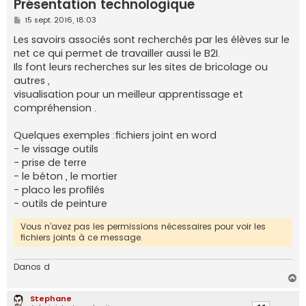
Présentation technologique
e
M
15 sept. 2016, 18:03
r
e
s
Les savoirs associés sont recherchés par les élèves sur le
s
net ce qui permet de travailler aussi le B2I.
a
g
Ils font leurs recherches sur les sites de bricolage ou
e
autres ,
visualisation pour un meilleur apprentissage et
compréhension .
Quelques exemples :fichiers joint en word
- le vissage outils
- prise de terre
- le béton , le mortier
- placo les profilés
- outils de peinture
Vous n’avez pas les permissions nécessaires pour voir les
fichiers joints à ce message.
Danos d
H
a
Stephane
u