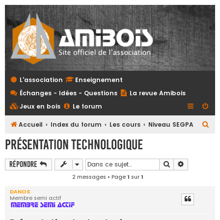
L'association
Enseignement
Échanges - Idées - Questions
La revue Amibois
Jeux en bois
Le forum
R
Accueil
Index du forum
Les cours
Niveau SEGPA
e
Présentation technologique
c
h
Rechercher
Recherche 
Répondre
e
2 messages • Page
1
sur
1
r
DANOS
Membre semi actif
c
h