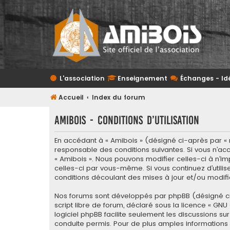
L'association
Enseignement
Échanges - Id
Accueil
Index du forum
Amibois - Conditions d’utilisation
En accédant à « Amibois » (désigné ci-après par « n
responsable des conditions suivantes. Si vous n’acc
« Amibois ». Nous pouvons modifier celles-ci à n’im
celles-ci par vous-même. Si vous continuez d’utili
conditions découlant des mises à jour et/ou modifi
Nos forums sont développés par phpBB (désigné ci-apr
script libre de forum, déclaré sous la licence «
GNU 
logiciel phpBB facilite seulement les discussions
conduite permis. Pour de plus amples informations a