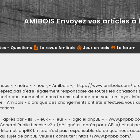
AMIBOIS Envoyez vos articles à 
ées - Questions
La revue Amibois
Jeux en bois
Le forum
ous », « notre », « nos », « Amibois », « https://www.amibois.com/fo
eptez pas d’être légalement responsable de toutes les conditions su
porte quel moment et nous ferons tout pour que vous en soyez inform
ser « Amibois » alors que des changements ont été effectués, vous
cations.
ès par « ils », « eux », « leur », « logiciel phpBB », « www.phpbb.co
General Public License v2
» (désigné ci-après par « GPL ») et qui p
 sur Internet. phpBB Limited n’est pas responsable de ce que nous 
u sujet de phpBB, veuillez consulter :
https://www.phpbb.com/
.