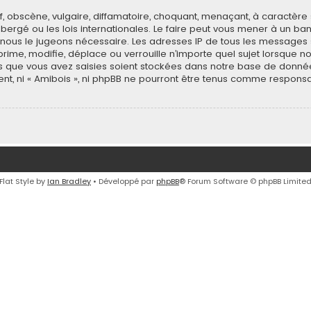
 obscène, vulgaire, diffamatoire, choquant, menaçant, à caractère 
 hébergé ou les lois internationales. Le faire peut vous mener à un
 si nous le jugeons nécessaire. Les adresses IP de tous les message
rime, modifie, déplace ou verrouille n’importe quel sujet lorsque n
 que vous avez saisies soient stockées dans notre base de donnée
ent, ni « Amibois », ni phpBB ne pourront être tenus comme responsa
Flat Style by
Ian Bradley
• Développé par
phpBB
® Forum Software © phpBB Limite