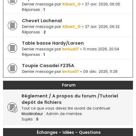
e
Dernier message par
Albert_G
«
27 avr. 2026, 06:05
Réponses :
1
r
Chevet Lachenal
Dernier message par
Albert_G
«
27 avr. 2026, 06:32
Réponses :
2
Table basse Hardy/Larsen
Dernier message par
bntux07
«
11 mars 2026, 20:04
Réponses :
1
Toupie Casadei F235A
Dernier message par
bntux07
«
09 déc. 2025, 11:28
Forum
Réglement / A propos du forum /Tutoriel
depôt de fichiers
Tout ce que vous devez lire avant de continuer
Modérateur :
Admin de membre
Sujets :
5
Échanges - Idées - Questions