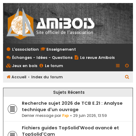
L'association
Enseignement
Échanges - Idées - Questions
La revue Amibois
Jeux en bois
Le forum
R
Accueil
Index du forum
e
Sujets Récents
c
h
Recherche sujet 2026 de TCB E.21 : Analyse
e
technique d'un ouvrage
Dernier message par
Fxp
«
29 juin 2026, 13:59
r
c
Fichiers guides TopSolid'Wood avancé et
h
TopSolid'Cam