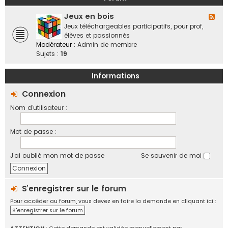
a
o
b
n
f
Jeux en bois
o
F
d
f
r
l
Jeux téléchargeables participatifs, pour prof,
e
i
a
u
élèves et passionnés
s
c
t
x
Modérateur :
Admin de membre
,
i
i
-
Sujets :
19
v
e
f
J
i
l
e
e
Informations
l
u
d
e
x
Connexion
e
s
e
s
Nom d’utilisateur :
n
r
b
é
o
g
Mot de passe :
i
i
s
o
J’ai oublié mon mot de passe
Se souvenir de moi
n
s
,
é
S’enregistrer sur le forum
c
Pour accéder au forum, vous devez en faire la demande en cliquant ici :
h
S'enregistrer sur le forum
a
n