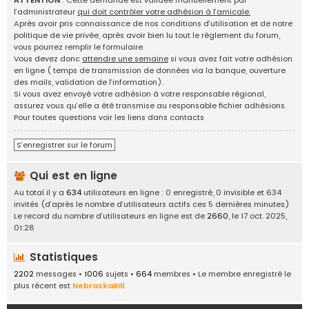
ATTENTION
: Cette demande est validée manuellement par
g
l’administrateur
qui doit contrôler votre adhésion à l’amicale.
e
Après avoir pris connaissance de nos conditions d’utilisation et de notre
d
politique de vie privée, après avoir bien lu tout le règlement du forum,
'
vous pourrez remplir le formulaire.
i
Vous devez donc
attendre une semaine
si vous avez fait votre adhésion
d
en ligne ( temps de transmission de données via la banque, ouverture
é
des mails, validation de l’information).
e
Si vous avez envoyé votre adhésion à votre responsable régional,
s
assurez vous qu’elle a été transmise au responsable fichier adhésions.
,
Pour toutes questions voir les liens dans contacts
a
n
S’enregistrer sur le forum
n
o
Qui est en ligne
n
c
Au total il y a
634
utilisateurs en ligne : 0 enregistré, 0 invisible et 634
e
invités (d’après le nombre d’utilisateurs actifs ces 5 dernières minutes)
s
Le record du nombre d’utilisateurs en ligne est de
2660
, le 17 oct. 2025,
.
01:28
.
.
Statistiques
2202
messages •
1006
sujets •
664
membres • Le membre enregistré le
plus récent est
NebraskaBill
.