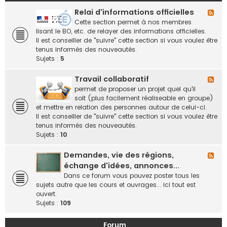
Relai d'informations officielles
F
l
Cette section permet à nos membres
u
lisant le BO, etc. de relayer des informations officielles.
x
Il est conseiller de "suivre" cette section si vous voulez être
-
tenus informés des nouveautés.
R
Sujets :
5
e
l
Travail collaboratif
F
a
l
permet de proposer un projet quel qu'il
i
u
soit (plus facilement réaliseable en groupe)
d
x
et mettre en relation des personnes autour de celui-ci.
'
-
Il est conseiller de "suivre" cette section si vous voulez être
i
T
tenus informés des nouveautés.
n
r
Sujets :
10
f
a
o
v
Demandes, vie des régions,
F
r
a
l
échange d'idées, annonces...
m
i
u
Dans ce forum vous pouvez poster tous les
a
l
x
sujets autre que les cours et ouvrages... ici tout est
t
c
-
ouvert.
i
o
D
Sujets :
109
o
l
e
n
l
m
s
Forum
a