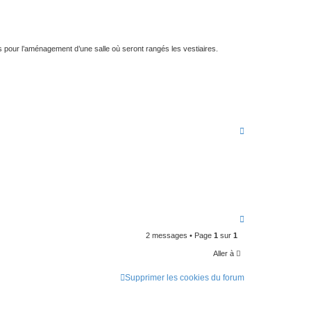
v
a
n
 pour l’aménagement d’une salle où seront rangés les vestiaires.
c
é
e
H
a
u
t
H
a
2 messages • Page
1
sur
1
u
t
Aller à
Supprimer les cookies du forum