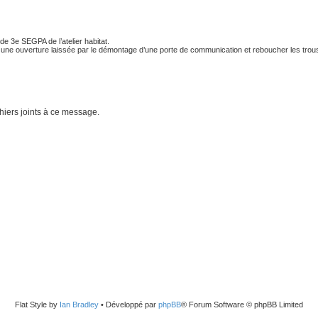
de 3e SEGPA de l’atelier habitat.
une ouverture laissée par le démontage d’une porte de communication et reboucher les trous
hiers joints à ce message.
Flat Style by
Ian Bradley
• Développé par
phpBB
® Forum Software © phpBB Limited