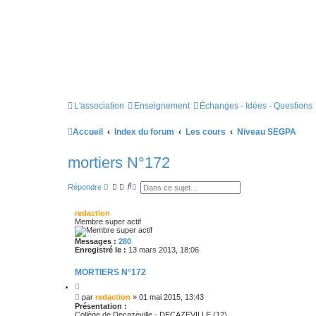
L'association
Enseignement
Échanges - Idées - Questions
Accueil
Index du forum
Les cours
Niveau SEGPA
mortiers N°172
R
R
Répondre
e
e
c
c
h
h
redaction
e
e
Membre super actif
r
r
c
c
Messages :
280
h
h
Enregistré le :
13 mars 2013, 18:06
e
e
r
a
v
MORTIERS N°172
a
C
n
i
M
c
par
redaction
»
01 mai 2015, 13:43
t
e
é
Présentation :
a
s
e
Collège de Decazeville - DECAZEVILLE (12)