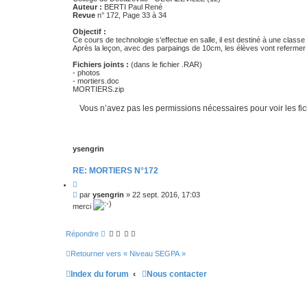
t
s
Auteur :
BERTI Paul René
i
a
Revue
n° 172, Page 33 à 34
o
g
n
e
Objectif :
Ce cours de technologie s’effectue en salle, il est destiné à une classe 
Après la leçon, avec des parpaings de 10cm, les élèves vont refermer 
Fichiers joints :
(dans le fichier .RAR)
- photos
- mortiers.doc
MORTIERS.zip
Vous n’avez pas les permissions nécessaires pour voir les fic
ysengrin
RE: MORTIERS N°172
C
i
M
par
ysengrin
»
22 sept. 2016, 17:03
t
e
merci
a
s
t
s
i
a
o
Répondre
g
n
e
Retourner vers « Niveau SEGPA »
Index du forum
Nous contacter