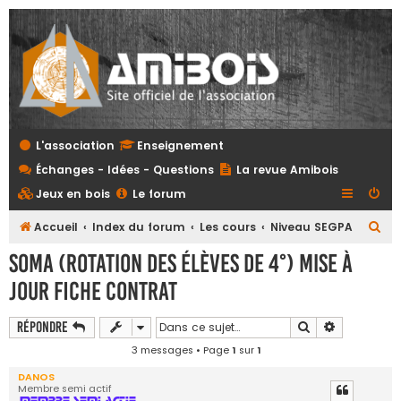
L'association
Enseignement
Échanges - Idées - Questions
La revue Amibois
Jeux en bois
Le forum
R
Accueil
Index du forum
Les cours
Niveau SEGPA
e
Soma (rotation des élèves de 4°) Mise à
c
jour fiche contrat
h
e
Rechercher
Recherche 
Répondre
r
3 messages • Page
1
sur
1
c
DANOS
Membre semi actif
h