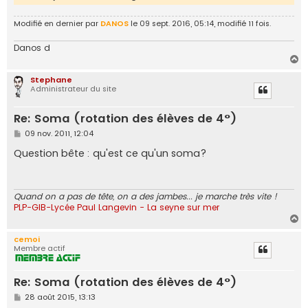
Modifié en dernier par
DANOS
le 09 sept. 2016, 05:14, modifié 11 fois.
Danos d
H
a
Stephane
u
Administrateur du site
t
Re: Soma (rotation des élèves de 4°)
M
09 nov. 2011, 12:04
e
s
Question bête : qu'est ce qu'un soma?
s
a
g
e
Quand on a pas de tête, on a des jambes... je marche très vite !
PLP-GIB-Lycée Paul Langevin - La seyne sur mer
H
a
cemoi
u
Membre actif
t
Re: Soma (rotation des élèves de 4°)
M
28 août 2015, 13:13
e