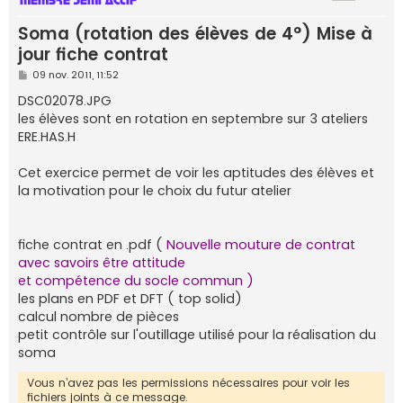
e
Soma (rotation des élèves de 4°) Mise à
r
jour fiche contrat
M
09 nov. 2011, 11:52
e
s
DSC02078.JPG
s
les élèves sont en rotation en septembre sur 3 ateliers
a
g
ERE.HAS.H
e
Cet exercice permet de voir les aptitudes des élèves et
la motivation pour le choix du futur atelier
fiche contrat en .pdf (
Nouvelle mouture de contrat
avec savoirs être attitude
et compétence du socle commun )
les plans en PDF et DFT ( top solid)
calcul nombre de pièces
petit contrôle sur l'outillage utilisé pour la réalisation du
soma
Vous n’avez pas les permissions nécessaires pour voir les
fichiers joints à ce message.