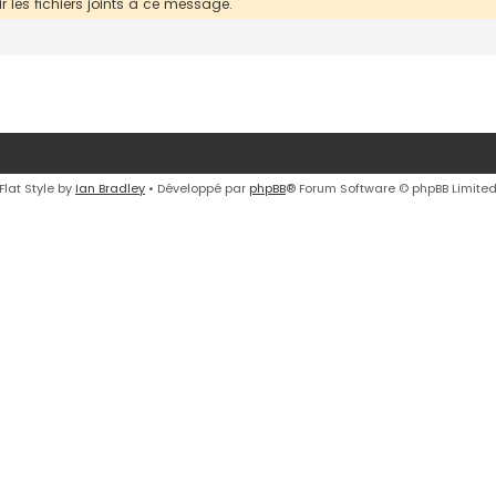
 les fichiers joints à ce message.
Flat Style by
Ian Bradley
• Développé par
phpBB
® Forum Software © phpBB Limite