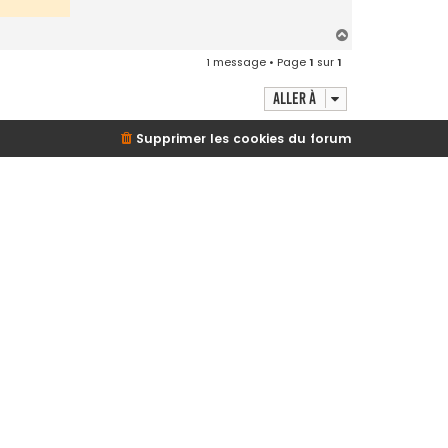
H
a
1 message • Page
1
sur
1
u
t
Aller à
Supprimer les cookies du forum
d