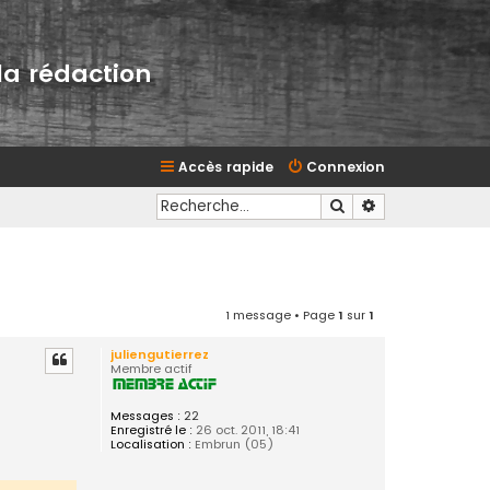
la rédaction
Accès rapide
Connexion
Rechercher
Recherche avan
1 message • Page
1
sur
1
juliengutierrez
Membre actif
Messages :
22
Enregistré le :
26 oct. 2011, 18:41
Localisation :
Embrun (05)