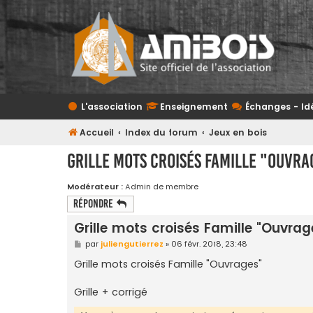
L'association
Enseignement
Échanges - Id
Accueil
Index du forum
Jeux en bois
Grille mots croisés Famille "Ouvra
Modérateur :
Admin de membre
Répondre
Grille mots croisés Famille "Ouvrag
M
par
juliengutierrez
»
06 févr. 2018, 23:48
e
s
Grille mots croisés Famille "Ouvrages"
s
a
g
Grille + corrigé
e