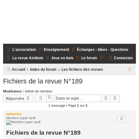
L'association
Enseignement
Échanges - Idées - Questions
La revue Amibois
Jeux en bois
Le forum
Connexion
R
Accueil
Index du forum
Les fichiers des revues
e
Fichiers de la revue N°189
c
Modérateur :
Admin de membre
h
Rechercher
Recherche 
Répondre
e
1 message • Page
1
sur
1
r
redaction
c
Membre super actif
h
Fichiers de la revue N°189
e