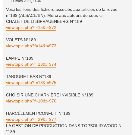
M
14 mars 2021, 14:46
r
e
s
Voici les liens des fichiers associés aux articles de la revue
s
n°189 (ALSACE/BN). Merci aux auteurs de ceux-ci.
a
g
CHALET DE LIEBFRAUENBERG N°189
e
viewtopic.php?f=15&t=972
VOLETS N°189
viewtopic.php?f=14&t=973
LAMPE N°189
viewtopic.php?f=13&t=974
TABOURET BAS N°189
viewtopic.php?f=13&t=975
CHOISIR UNE CHARNIÈRE INVISIBLE N°189
viewtopic.php?f=10&t=976
HARCÈLEMENT/CONFLIT N°189
viewtopic.php?f=29&t=977
LA GESTION DE PRODUCTION DANS TOPSOLID’WOOD N
°189