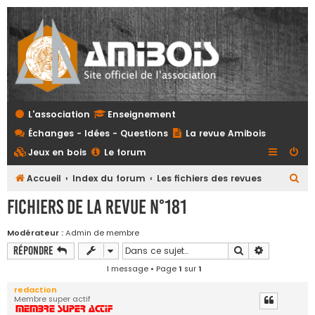
L'association
Enseignement
Échanges - Idées - Questions
La revue Amibois
Jeux en bois
Le forum
R
Accueil
Index du forum
Les fichiers des revues
e
Fichiers de la revue N°181
c
h
Modérateur :
Admin de membre
Rechercher
Recherche 
Répondre
e
r
1 message • Page
1
sur
1
c
redaction
Membre super actif
h