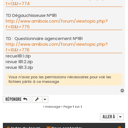
f=13&t=774
TD Dégauchisseuse N°181
http://www.amibois.com/forum/viewtopic.php?
f=10&t=775
TD : Questionnaire agencement N°181
http://www.amibois.com/forum/viewtopic.php?
f=10&t=776
recue181.1.zip
revue 181.2.zip
revue 181.3.zip
Vous n’avez pas les permissions nécessaires pour voir les
fichiers joints à ce message.
H
a
Répondre
u
t
1 message • Page
1
sur
1
Aller à