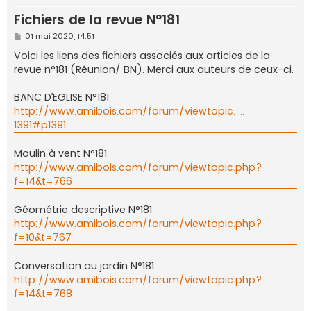
e
Fichiers de la revue N°181
r
M
01 mai 2020, 14:51
e
s
Voici les liens des fichiers associés aux articles de la
s
revue n°181 (Réunion/ BN). Merci aux auteurs de ceux-ci.
a
g
e
BANC D’EGLISE N°181
http://www.amibois.com/forum/viewtopic. ...
1391#p1391
Moulin à vent N°181
http://www.amibois.com/forum/viewtopic.php?
f=14&t=766
Géométrie descriptive N°181
http://www.amibois.com/forum/viewtopic.php?
f=10&t=767
Conversation au jardin N°181
http://www.amibois.com/forum/viewtopic.php?
f=14&t=768