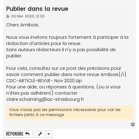
e
Publier dans la revue
r
M
02 févr. 2020, 12:20
e
s
Chers Amibois,
s
a
g
Nous vous invitons toujours fortement à participer à la
e
rédaction d'articles pour la revue.
Sans auteurs rédacteurs il n'y a pas possibilité de
publier.
Pour cela, consultez sur ce post des précisions pour
savoir comment publier dans notre revue Amibois[/i]
CDC-ARTICLE-REVUE- Nov 2020.zip
Pour une aide, ou réponses à questions, (ou si vous
n'êtes pas adhérent) contacter :
claire.schaming@ac-strasbourg.fr
Vous n’avez pas les permissions nécessaires pour voir les
fichiers joints à ce message.
H
a
Répondre
u