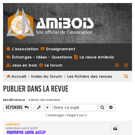
L'association
Enseignement
Échanges - Idées - Questions
La revue Amibois
Jeux en bois
Le forum
R
Accueil
Index du forum
Les fichiers des revues
e
Publier dans la revue
c
h
Modérateur :
Admin de membre
Rechercher
Recherche 
Répondre
e
r
1 message • Page
1
sur
1
c
admin2
Membre semi actif
h