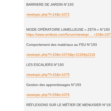
BARRIERE DE JARDIN N°193
viewtopic.php?f=14&t=1072
MODE OPÉRATOIRE LAMELLEUSE « ZETA » N°193
https://www.amibois.com/forum/viewtopi ... =10&t=10
Comportement des matériaux au FEU N°193
viewtopic.php?f=10&t=1074&p=2116#p2116
LES ESCALIERS N°193
viewtopic.php?f=15&t=1075
Gestion des apprentissages N°193
viewtopic.php?f=29&t=1076
RÉFLEXIONS SUR LE MÉTIER DE MENUISIER N°19