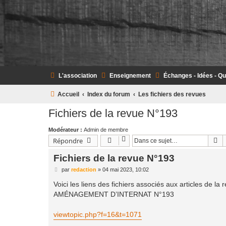
L'association
Enseignement
Échanges - Idées - Q
Accueil
Index du forum
Les fichiers des revues
Fichiers de la revue N°193
Modérateur :
Admin de membre
R
Répondre
Fichiers de la revue N°193
M
par
redaction
»
04 mai 2023, 10:02
e
s
Voici les liens des fichiers associés aux articles de l
s
AMÉNAGEMENT D’INTERNAT N°193
a
g
e
viewtopic.php?f=16&t=1071