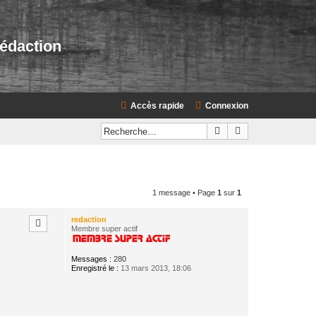
rédaction
Accès rapide
Connexion
Rechercher
Recherche avanc
1 message • Page
1
sur
1
redaction
Membre super actif
Messages :
280
Enregistré le :
13 mars 2013, 18:06