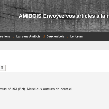
AMIBOIS Envoyez vos articles à la 
uestions
La revue Amibois
Jeux en bois
Le forum
echercher
Recherche avancée
a revue n°193 (BN). Merci aux auteurs de ceux-ci.