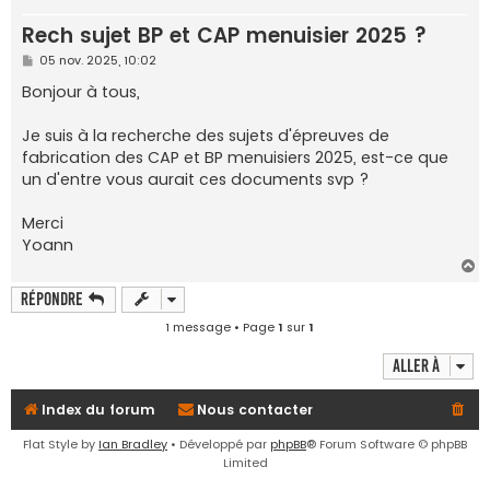
e
Rech sujet BP et CAP menuisier 2025 ?
r
M
05 nov. 2025, 10:02
e
s
Bonjour à tous,
s
a
g
Je suis à la recherche des sujets d'épreuves de
e
fabrication des CAP et BP menuisiers 2025, est-ce que
un d'entre vous aurait ces documents svp ?
Merci
Yoann
H
a
Répondre
u
t
1 message • Page
1
sur
1
Aller à
Index du forum
Nous contacter
Flat Style by
Ian Bradley
• Développé par
phpBB
® Forum Software © phpBB
Limited