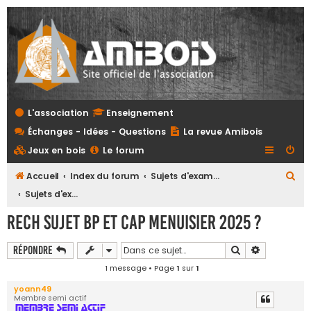
L'association
Enseignement
Échanges - Idées - Questions
La revue Amibois
Jeux en bois
Le forum
R
Accueil
Index du forum
Sujets d'examens et referentiels tous niveaux
e
Sujets d'examens
c
Rech sujet BP et CAP menuisier 2025 ?
h
e
Rechercher
Recherche 
Répondre
r
1 message • Page
1
sur
1
c
yoann49
Membre semi actif
h