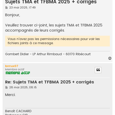
Sujets TMA et TFBMA 2025 + corrigés
e
M
23 mai 2025, 17:49
r
e
s
Bonjour,
s
a
g
Veuillez trouver ci-joint, les sujets TMA et TFBMA 2025
e
accompagnés de leurs corrigés.
Vous n’avez pas les permissions nécessaires pour voir les
fichiers joints à ce message.
Gombert Didier - LP Arthur Rimbaud - 60170 Ribécourt
H
a
bntux07
u
Membre actif
t
Re: Sujets TMA et TFBMA 2025 + corrigés
M
28 mai 2025, 08:15
e
s
Merci.
s
a
g
e
Benoît CACHARD