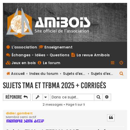
L'association
Enseignement
Échanges - Idées - Questions
La revue Amibois
Jeux en bois
Le forum
R
Accueil
Index du forum
Sujets d'examens et referentiels tous niveaux
Sujets d'examens
e
Sujets TMA et TFBMA 2025 + corrigés
c
h
Rechercher
Recherche 
Répondre
e
2 messages • Page
1
sur
1
r
didier.gombert
Membre semi actif
c
h