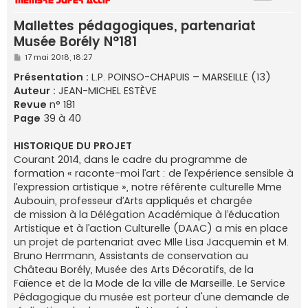
e
Mallettes pédagogiques, partenariat
r
Musée Borély N°181
M
17 mai 2018, 18:27
e
s
Présentation :
L.P. POINSO-CHAPUIS – MARSEILLE (13)
s
Auteur :
JEAN-MICHEL ESTÈVE
a
g
Revue
n° 181
e
Page
39 à 40
HISTORIQUE DU PROJET
Courant 2014, dans le cadre du programme de
formation « raconte-moi l’art : de l’expérience sensible à
l’expression artistique », notre référente culturelle Mme
Aubouin, professeur d’Arts appliqués et chargée
de mission à la Délégation Académique à l’éducation
Artistique et à l’action Culturelle (DAAC) a mis en place
un projet de partenariat avec Mlle Lisa Jacquemin et M.
Bruno Herrmann, Assistants de conservation au
Château Borély, Musée des Arts Décoratifs, de la
Faïence et de la Mode de la ville de Marseille. Le Service
Pédagogique du musée est porteur d'une demande de