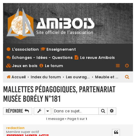
L'association
Enseignement
Échanges - Idées - Questions
La revue Amibois
Jeux en bois
Le forum
R
Accueil
Index du forum
Les ouvrages
Meuble et objet d'art
e
Mallettes pédagogiques, partenariat
c
Musée Borély N°181
h
e
Rechercher
Recherche 
Répondre
r
1 message • Page
1
sur
1
c
redaction
Membre super actif
h