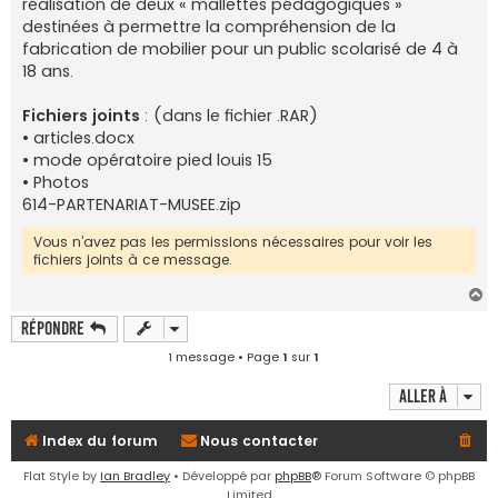
réalisation de deux « mallettes pédagogiques »
destinées à permettre la compréhension de la
fabrication de mobilier pour un public scolarisé de 4 à
18 ans.
Fichiers joints
: (dans le fichier .RAR)
• articles.docx
• mode opératoire pied louis 15
• Photos
614-PARTENARIAT-MUSEE.zip
Vous n’avez pas les permissions nécessaires pour voir les
fichiers joints à ce message.
H
a
Répondre
u
t
1 message • Page
1
sur
1
Aller à
Index du forum
Nous contacter
Flat Style by
Ian Bradley
• Développé par
phpBB
® Forum Software © phpBB
Limited