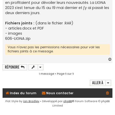
en profitaient pour dévoiler leurs nouveautés. La LIGNA
2023 s’est tenue du 15 au 19 mai dernier et j’y ai passé les
deux derniers jours.
Fichiers joints :
(dans le fichier .RAR)
- articles.docx et PDF
- images
606-LIGNA.zip
Vous n’avez pas les permissions nécessaires pour voir les
fichiers joints à ce message.
H
a
Répondre
u
t
1 message • Page
1
sur
1
Aller à
Index du forum
Nous contacter
Flat Style by
Ian Bradley
• Développé par
phpBB
® Forum Software © phpBB
Limited