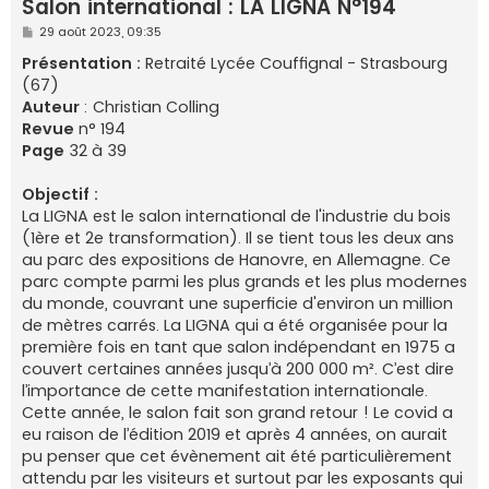
Salon international : LA LIGNA N°194
e
M
29 août 2023, 09:35
r
e
s
Présentation :
Retraité Lycée Couffignal - Strasbourg
s
(67)
a
g
Auteur
: Christian Colling
e
Revue
n° 194
Page
32 à 39
Objectif :
La LIGNA est le salon international de l'industrie du bois
(1ère et 2e transformation). Il se tient tous les deux ans
au parc des expositions de Hanovre, en Allemagne. Ce
parc compte parmi les plus grands et les plus modernes
du monde, couvrant une superficie d'environ un million
de mètres carrés. La LIGNA qui a été organisée pour la
première fois en tant que salon indépendant en 1975 a
couvert certaines années jusqu’à 200 000 m². C’est dire
l’importance de cette manifestation internationale.
Cette année, le salon fait son grand retour ! Le covid a
eu raison de l’édition 2019 et après 4 années, on aurait
pu penser que cet évènement ait été particulièrement
attendu par les visiteurs et surtout par les exposants qui