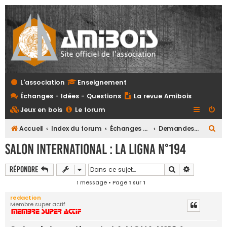
L'association
Enseignement
Échanges - Idées - Questions
La revue Amibois
Jeux en bois
Le forum
R
Accueil
Index du forum
Échanges - Idées - Questions
Demandes, vie des régions, échange d'idées, annonces...
e
Salon international : LA LIGNA N°194
c
h
Rechercher
Recherche 
Répondre
e
1 message • Page
1
sur
1
r
redaction
Membre super actif
c
h