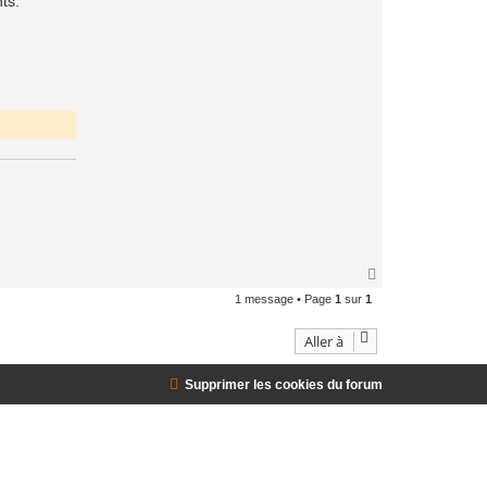
ts.
H
a
1 message • Page
1
sur
1
u
t
Aller à
Supprimer les cookies du forum