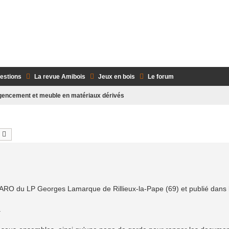
AMIBOIS Envoyez vos articles à la 
uestions
La revue Amibois
Jeux en bois
Le forum
gencement et meuble en matériaux dérivés
echercher
Recherche avancée
RARO du LP Georges Lamarque de Rillieux-la-Pape (69) et publié dans 
.