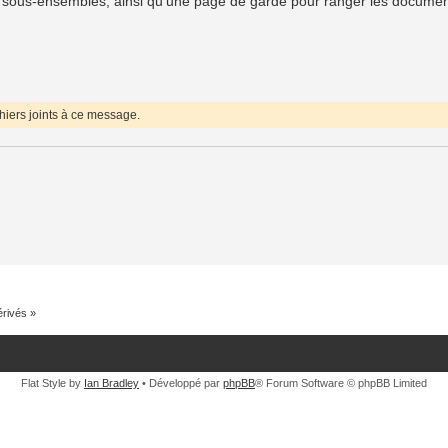
F des sous-ensembles, ainsi qu'une page de garde pour ranger les documen
hiers joints à ce message.
rivés »
Flat Style by
Ian Bradley
• Développé par
phpBB
® Forum Software © phpBB Limited