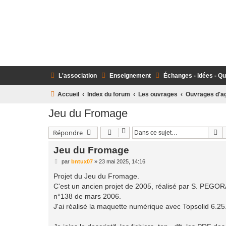
L'association
Enseignement
Échanges - Idées - Q
Accueil
Index du forum
Les ouvrages
Ouvrages d'a
Jeu du Fromage
R
Répondre
Jeu du Fromage
M
par
bntux07
»
23 mai 2025, 14:16
e
s
Projet du Jeu du Fromage.
s
C'est un ancien projet de 2005, réalisé par S. PEGO
a
g
n°138 de mars 2006.
e
J'ai réalisé la maquette numérique avec Topsolid 6.25