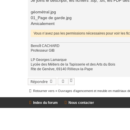
Je joins le descriptif, les fichiers .top, .dft, les PD
géométral.jpg
01_Page de garde.jpg
Amicalement
Vous n’avez pas les permissions nécessaires pour voir les fic
Benoît CACHARD
Professeur GIB
LP Georges Lamarque
Lycée des Métiers de la Tapisserie et des Arts du Bois
Rte de Genève, 69140 Rillieux-la-Pape
Répondre
Retourner vers « Ouvrages d'agencement et meuble en matériaux dé
Index du forum
Nous contacter