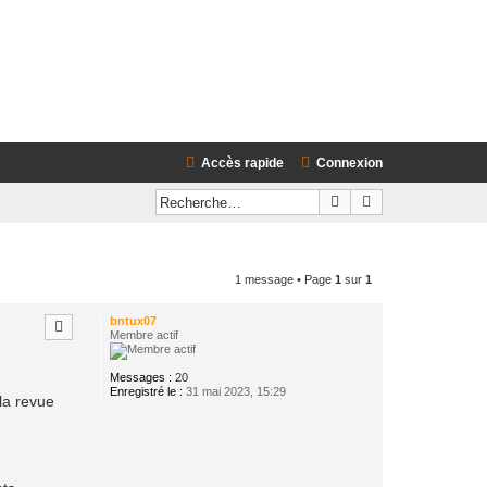
rédaction
Accès rapide
Connexion
Rechercher
Recherche avanc
1 message • Page
1
sur
1
bntux07
Membre actif
Messages :
20
Enregistré le :
31 mai 2023, 15:29
la revue