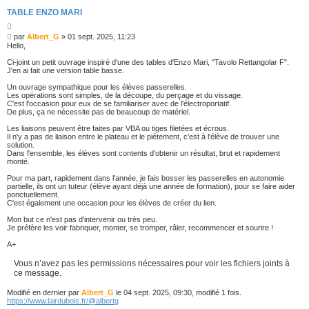
h
r
a
h
h
v
TABLE ENZO MARI
e
a
e
e
C
n
i
M
c
r
par
Albert_G
»
01 sept. 2025, 11:23
r
a
t
e
é
Hello,
a
s
e
v
t
s
Ci-joint un petit ouvrage inspiré d'une des tables d'Enzo Mari, "Tavolo Rettangolar F".
i
a
J'en ai fait une version table basse.
a
o
g
n
e
Un ouvrage sympathique pour les élèves passerelles.
n
Les opérations sont simples, de la découpe, du perçage et du vissage.
C'est l'occasion pour eux de se familiariser avec de l'électroportatif.
c
De plus, ça ne nécessite pas de beaucoup de matériel.
é
Les liaisons peuvent être faites par VBA ou tiges filetées et écrous.
Il n'y a pas de liaison entre le plateau et le piétement, c'est à l'élève de trouver une
solution.
e
Dans l'ensemble, les élèves sont contents d'obtenir un résultat, brut et rapidement
monté.
Pour ma part, rapidement dans l'année, je fais bosser les passerelles en autonomie
partielle, ils ont un tuteur (élève ayant déjà une année de formation), pour se faire aider
ponctuellement.
C'est également une occasion pour les élèves de créer du lien.
Mon but ce n'est pas d'intervenir ou très peu.
Je préfère les voir fabriquer, monter, se tromper, râler, recommencer et sourire !
A+
Vous n’avez pas les permissions nécessaires pour voir les fichiers joints à
ce message.
Modifié en dernier par
Albert_G
le 04 sept. 2025, 09:30, modifié 1 fois.
https://www.lairdubois.fr/@albertg