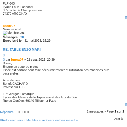
PLP GIB
Lycée Louis Lachenal
335 route de Champ Farcon
74370 ARGONAY
bntux07
Membre actif
Messages :
20
Enregistré le :
31 mai 2023, 15:29
RE: TABLE ENZO MARI
C
i
M
par
bntux07
»
02 sept. 2025, 20:39
t
e
Bravo,
a
s
Encore un superbe projet.
t
s
L'idée est parfaite pour faire découvrir l'atelier et l'utilisation des machines aux
i
a
passerelles.
o
g
n
e
Amicalement
Benoît CACHARD
Professeur GIB
LP Georges Lamarque
Lycée des Métiers de la Tapisserie et des Arts du Bois
Rte de Genève, 69140 Rillieux-la-Pape
2 messages • Page
1
sur
1
Répondre
Aller à
Retourner vers « Meubles et mobiliers en bois massif »