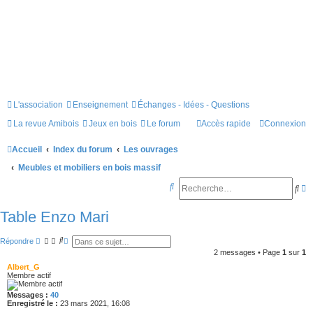
L'association
Enseignement
Échanges - Idées - Questions
La revue Amibois
Jeux en bois
Le forum
Accès rapide
Connexion
Accueil
Index du forum
Les ouvrages
Meubles et mobiliers en bois massif
R
R
R
e
e
e
Table Enzo Mari
c
c
c
R
R
h
Répondre
h
h
e
e
2 messages • Page
1
sur
1
c
c
e
e
e
h
h
Albert_G
e
e
Membre actif
r
r
r
r
r
c
c
c
Messages :
40
c
c
h
h
Enregistré le :
23 mars 2021, 16:08
e
e