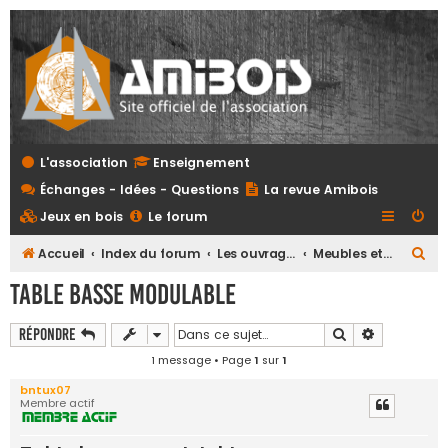
L'association
Enseignement
Échanges - Idées - Questions
La revue Amibois
Jeux en bois
Le forum
R
Accueil
Index du forum
Les ouvrages
Meubles et mobiliers en bois massif
e
Table basse modulable
c
h
Rechercher
Recherche 
Répondre
e
1 message • Page
1
sur
1
r
bntux07
Membre actif
c
h