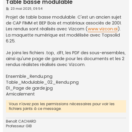
Table basse modulable
e
M
23 mai 2025, 09:54
r
e
s
Projet de table basse modulable. C'est un ancien sujet
s
de CAP FIMM et BEP Bois et matériaux associés de 2001.
a
g
Les rendus sont réalisés avec Vizcom (
www.vizcon.ai
).
e
La maquette numérique est modélisée avec Topsolid
6.25.
Je joins les fichiers .top, .dft, les PDF des sous-ensembles,
ainsi qu'une page de garde pour les documents et les 2
rendus réalistes réalisés avec Vizcom.
Ensemble_Rendu.png
Table_Modulable_02_Rendu.png
01_Page de garde.jpg
Amicalement
Vous n’avez pas les permissions nécessaires pour voir les
fichiers joints à ce message.
Benoît CACHARD
Professeur GIB