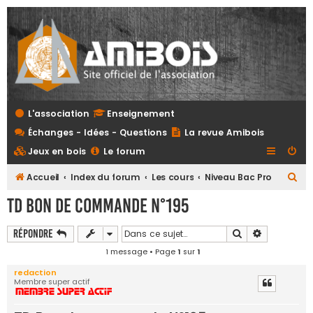
L'association
Enseignement
Échanges - Idées - Questions
La revue Amibois
Jeux en bois
Le forum
R
Accueil
Index du forum
Les cours
Niveau Bac Pro
e
TD Bon de commande N°195
c
h
Rechercher
Recherche 
Répondre
e
1 message • Page
1
sur
1
r
redaction
Membre super actif
c
h