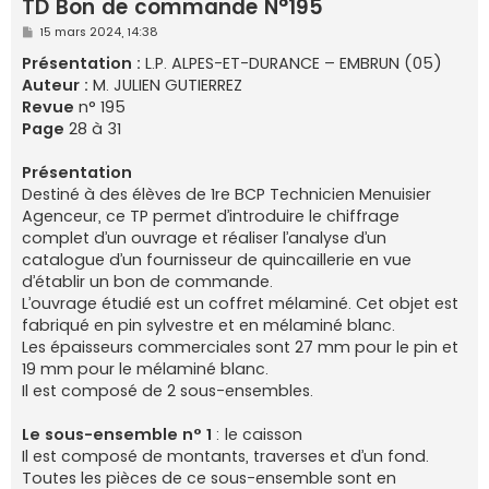
TD Bon de commande N°195
e
M
15 mars 2024, 14:38
r
e
s
Présentation :
L.P. ALPES-ET-DURANCE – EMBRUN (05)
s
Auteur :
M. JULIEN GUTIERREZ
a
g
Revue
n° 195
e
Page
28 à 31
Présentation
Destiné à des élèves de 1re BCP Technicien Menuisier
Agenceur, ce TP permet d’introduire le chiffrage
complet d’un ouvrage et réaliser l’analyse d’un
catalogue d’un fournisseur de quincaillerie en vue
d’établir un bon de commande.
L’ouvrage étudié est un coffret mélaminé. Cet objet est
fabriqué en pin sylvestre et en mélaminé blanc.
Les épaisseurs commerciales sont 27 mm pour le pin et
19 mm pour le mélaminé blanc.
Il est composé de 2 sous-ensembles.
Le sous-ensemble n° 1
: le caisson
Il est composé de montants, traverses et d’un fond.
Toutes les pièces de ce sous-ensemble sont en