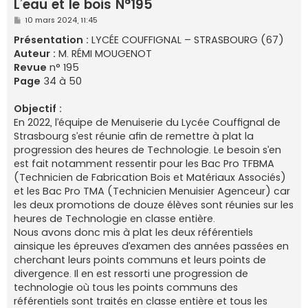
L’eau et le bois N°195
e
M
10 mars 2024, 11:45
r
e
s
Présentation :
LYCÉE COUFFIGNAL – STRASBOURG (67)
s
Auteur :
M. RÉMI MOUGENOT
a
g
Revue
n° 195
e
Page
34 à 50
Objectif :
En 2022, l’équipe de Menuiserie du Lycée Couffignal de
Strasbourg s’est réunie afin de remettre à plat la
progression des heures de Technologie. Le besoin s’en
est fait notamment ressentir pour les Bac Pro TFBMA
(Technicien de Fabrication Bois et Matériaux Associés)
et les Bac Pro TMA (Technicien Menuisier Agenceur) car
les deux promotions de douze élèves sont réunies sur les
heures de Technologie en classe entière.
Nous avons donc mis à plat les deux référentiels
ainsique les épreuves d’examen des années passées en
cherchant leurs points communs et leurs points de
divergence. Il en est ressorti une progression de
technologie où tous les points communs des
référentiels sont traités en classe entière et tous les