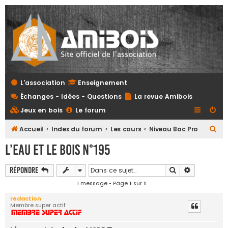
L'association
Enseignement
Échanges - Idées - Questions
La revue Amibois
Jeux en bois
Le forum
R
Accueil
Index du forum
Les cours
Niveau Bac Pro
e
L’eau et le bois N°195
c
h
Rechercher
Recherche 
Répondre
e
1 message • Page
1
sur
1
r
redaction
Membre super actif
c
h