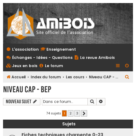
L'association
Enseignement
Échanges - Idées - Questions
La revue Amibois
Jeux en bois
Le forum
R
Accueil
Index du forum
Les cours
Niveau CAP - BEP
e
Niveau CAP - BEP
c
h
Rechercher
Recherche avanc
Nouveau sujet
e
74 sujets
1
2
3
Suivante
r
Sujets
c
h
Fiches techniques charpente 0-23