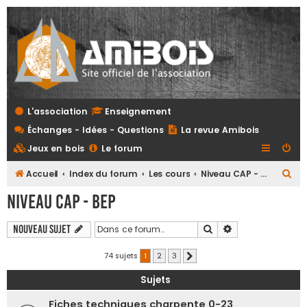
L'association
Enseignement
Échanges - Idées - Questions
La revue Amibois
Jeux en bois
Le forum
R
Accueil
Index du forum
Les cours
Niveau CAP - BEP
e
Niveau CAP - BEP
c
h
Rechercher
Recherche avanc
Nouveau sujet
e
74 sujets
1
2
3
Suivante
r
Sujets
c
h
Fiches techniques charpente 0-23