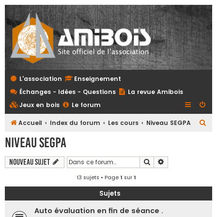
L'association
Enseignement
Échanges - Idées - Questions
La revue Amibois
Jeux en bois
Le forum
R
Accueil
Index du forum
Les cours
Niveau SEGPA
e
Niveau SEGPA
c
h
Rechercher
Recherche avanc
Nouveau sujet
e
13 sujets • Page
1
sur
1
r
Sujets
c
Auto évaluation en fin de séance .
h