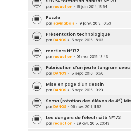
SEGPA formation habitat N°170
par
redaction
» 15 juin 2014, 13:54
Puzzle
par
savinabois
» 19 janv. 2013, 10:53
Présentation technologique
par
DANOS
» 15 sept. 2016, 18:03
mortiers N°172
par
redaction
» 01 mai 2015, 13:43
Fabrication d'un jeu le tangram avec
par
DANOS
» 15 sept. 2016, 16:56
Mise en page d'un dessin
par
DANOS
» 15 sept. 2016, 10:23
Soma (rotation des élèves de 4°) Mise
par
DANOS
» 09 nov. 2011, 11:52
Les dangers de l’électricité N°172
par
redaction
» 29 avr. 2015, 20:43