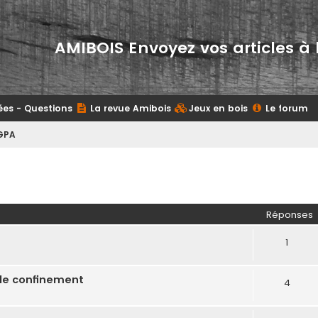
AMIBOIS Envoyez vos articles à 
ées - Questions
La revue Amibois
Jeux en bois
Le forum
GPA
her
herche avancée
Réponses
1
 de confinement
4