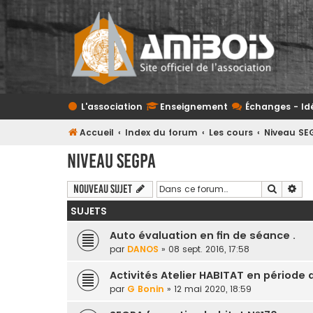
L'association
Enseignement
Échanges - Id
Accueil
Index du forum
Les cours
Niveau SE
Niveau SEGPA
Recherc
Rec
Nouveau sujet
SUJETS
Auto évaluation en fin de séance .
par
DANOS
» 08 sept. 2016, 17:58
Activités Atelier HABITAT en période
par
G Bonin
» 12 mai 2020, 18:59