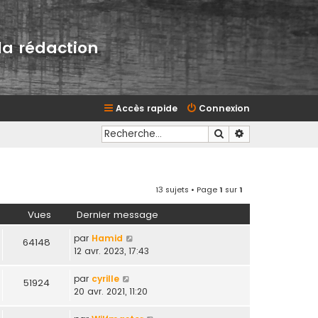
la rédaction
Accès rapide
Connexion
Rechercher
Recherche avan
13 sujets • Page
1
sur
1
Vues
Dernier message
par
Hamid
64148
12 avr. 2023, 17:43
par
cyrille
51924
20 avr. 2021, 11:20