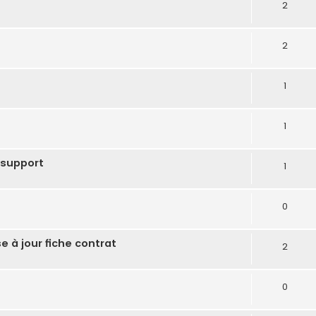
2
2
1
1
 support
1
0
 à jour fiche contrat
2
0