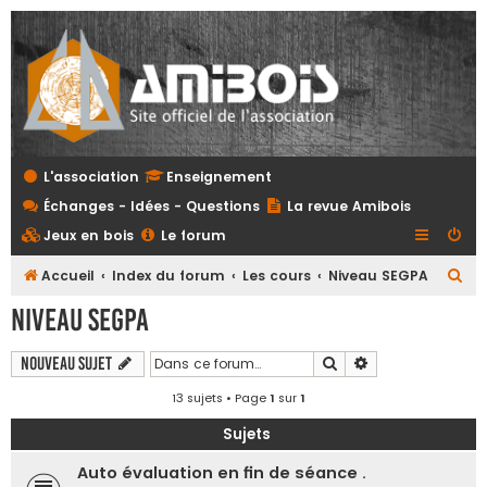
L'association
Enseignement
Échanges - Idées - Questions
La revue Amibois
Jeux en bois
Le forum
R
Accueil
Index du forum
Les cours
Niveau SEGPA
e
Niveau SEGPA
c
h
Rechercher
Recherche avanc
Nouveau sujet
e
13 sujets • Page
1
sur
1
r
Sujets
c
Auto évaluation en fin de séance .
h