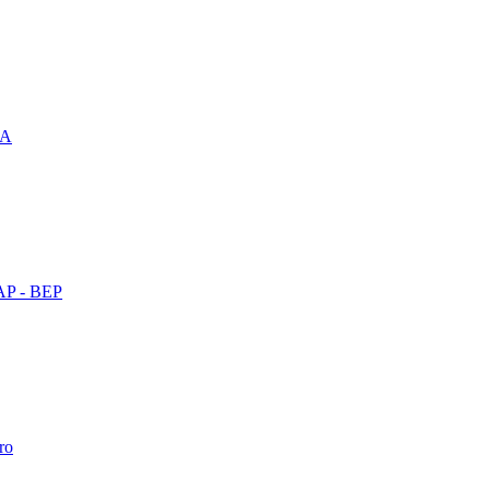
PA
AP - BEP
ro