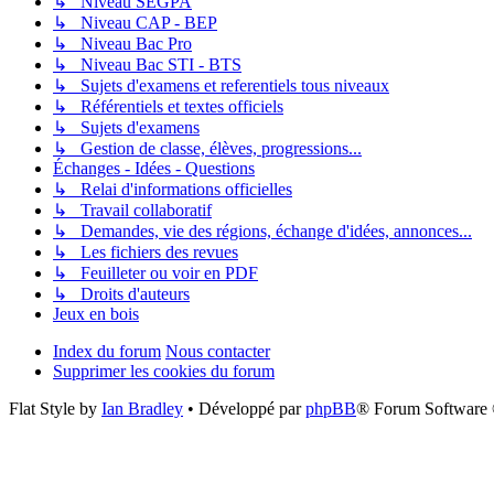
↳ Niveau SEGPA
↳ Niveau CAP - BEP
↳ Niveau Bac Pro
↳ Niveau Bac STI - BTS
↳ Sujets d'examens et referentiels tous niveaux
↳ Référentiels et textes officiels
↳ Sujets d'examens
↳ Gestion de classe, élèves, progressions...
Échanges - Idées - Questions
↳ Relai d'informations officielles
↳ Travail collaboratif
↳ Demandes, vie des régions, échange d'idées, annonces...
↳ Les fichiers des revues
↳ Feuilleter ou voir en PDF
↳ Droits d'auteurs
Jeux en bois
Index du forum
Nous contacter
Supprimer les cookies du forum
Flat Style by
Ian Bradley
• Développé par
phpBB
® Forum Software