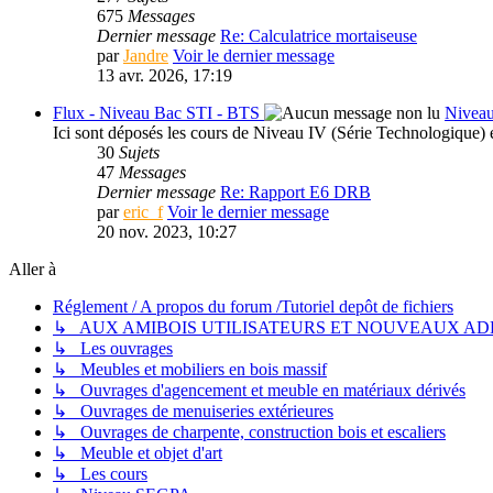
675
Messages
Dernier message
Re: Calculatrice mortaiseuse
par
Jandre
Voir le dernier message
13 avr. 2026, 17:19
Flux - Niveau Bac STI - BTS
Niveau
Ici sont déposés les cours de Niveau IV (Série Technologique)
30
Sujets
47
Messages
Dernier message
Re: Rapport E6 DRB
par
eric_f
Voir le dernier message
20 nov. 2023, 10:27
Aller à
Réglement / A propos du forum /Tutoriel depôt de fichiers
↳ AUX AMIBOIS UTILISATEURS ET NOUVEAUX A
↳ Les ouvrages
↳ Meubles et mobiliers en bois massif
↳ Ouvrages d'agencement et meuble en matériaux dérivés
↳ Ouvrages de menuiseries extérieures
↳ Ouvrages de charpente, construction bois et escaliers
↳ Meuble et objet d'art
↳ Les cours