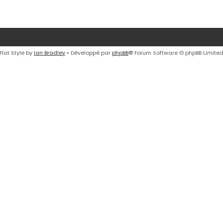
Flat Style by
Ian Bradley
• Développé par
phpBB
® Forum Software © phpBB Limite