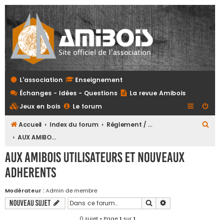
L'association
Enseignement
Échanges - Idées - Questions
La revue Amibois
Jeux en bois
Le forum
R
Accueil
Index du forum
Réglement / A propos du forum /Tutoriel depôt de fichiers
e
AUX AMIBOIS UTILISATEURS ET NOUVEAUX ADHERENTS
c
AUX AMIBOIS UTILISATEURS ET NOUVEAUX
h
ADHERENTS
e
r
Modérateur :
Admin de membre
c
Rechercher
Recherche avanc
Nouveau sujet
h
0 sujet • Page
1
sur
1