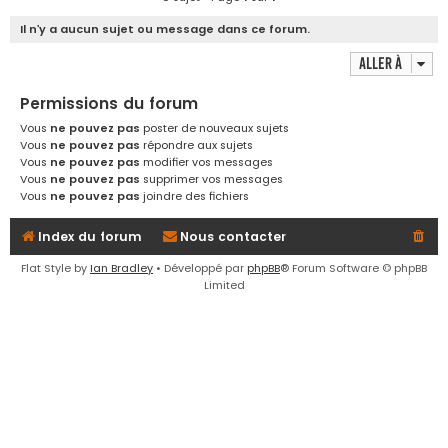
e
Il n’y a aucun sujet ou message dans ce forum.
r
Aller à
Permissions du forum
Vous
ne pouvez pas
poster de nouveaux sujets
Vous
ne pouvez pas
répondre aux sujets
Vous
ne pouvez pas
modifier vos messages
Vous
ne pouvez pas
supprimer vos messages
Vous
ne pouvez pas
joindre des fichiers
Index du forum
Nous contacter
Flat Style by
Ian Bradley
• Développé par
phpBB
® Forum Software © phpBB
Limited