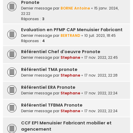
Pronote
e
Dernier message par
BORNE Antoine
«
15 janv. 2024,
r
22:22
Réponses :
3
Evaluation en PFMP CAP Menuisier Fabricant
Dernier message par
BERTRAND
«
10 juil. 2023, 18:45
Réponses :
4
Référentiel Chef d'oeuvre Pronote
Dernier message par
Stephane
«
17 nov. 2022, 22:45
Référentiel TMA pronote
Dernier message par
Stephane
«
17 nov. 2022, 22:28
Référentiel ERA Pronote
Dernier message par
Stephane
«
17 nov. 2022, 22:24
Référentiel TFBMA Pronote
Dernier message par
Stephane
«
17 nov. 2022, 22:24
CCF EP1 Menuisier Fabricant mobilier et
agencement