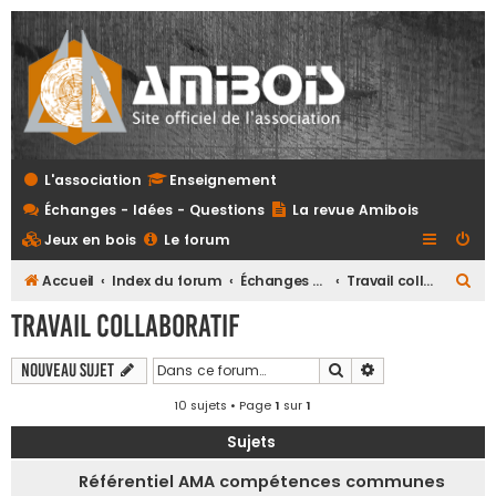
L'association
Enseignement
Échanges - Idées - Questions
La revue Amibois
Jeux en bois
Le forum
R
Accueil
Index du forum
Échanges - Idées - Questions
Travail collaboratif
e
Travail collaboratif
c
h
Rechercher
Recherche avanc
Nouveau sujet
e
10 sujets • Page
1
sur
1
r
Sujets
c
Référentiel AMA compétences communes
h