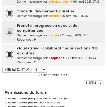
Dernier message par
Lcherbonnier
«
06 mai 2021, 07:16
Tracé du dévoiement d'arêtier
Dernier message par
diadia
«
16 avr. 2020, 02:32
Pronote : progression et suivi de
compétences
Dernier message par
cemoi
«
25 sept. 2019, 08:31
Réponses :
9
cloud+travail collaboratif pour sections GIB
et autres
Dernier message par
Stephane
«
27 mars 2018, 18:44
Réponses :
2
Nouveau sujet
10 sujets • Page
1
sur
1
Aller à
Permissions du forum
Vous
ne pouvez pas
poster de nouveaux sujets
Vous
ne pouvez pas
répondre aux sujets
Vous
ne pouvez pas
modifier vos messages