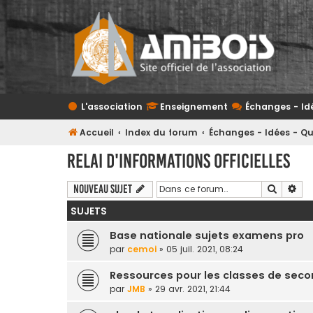
L'association
Enseignement
Échanges - Id
Accueil
Index du forum
Échanges - Idées - Q
Relai d'informations officielles
Recherc
Rec
Nouveau sujet
SUJETS
Base nationale sujets examens pro
par
cemoi
» 05 juil. 2021, 08:24
Ressources pour les classes de seco
par
JMB
» 29 avr. 2021, 21:44