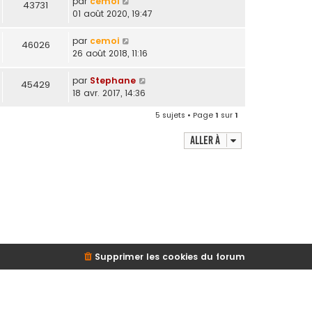
par
cemoi
43731
01 août 2020, 19:47
par
cemoi
46026
26 août 2018, 11:16
par
Stephane
45429
18 avr. 2017, 14:36
5 sujets • Page
1
sur
1
Aller à
Supprimer les cookies du forum
d