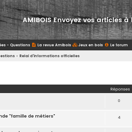
AMIBOIS Envoyez vos articles à 
ées - Questions
La revue Amibois
Jeux en bois
Le forum
uestions
Relai d'informations officielles
her
herche avancée
Réponses
0
nde "famille de métiers"
4