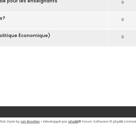
nale pour les enseignants
0
is?
0
olitique Économique)
0
Flat Style by
Ian Bradley
• Développé par
phpBB
® Forum Software © phpBB Limite