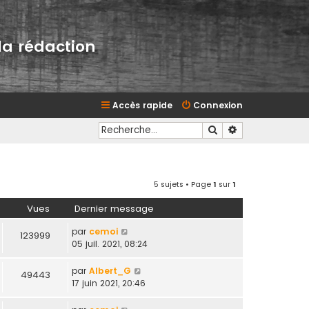
la rédaction
Accès rapide
Connexion
Rechercher
Recherche avan
5 sujets • Page
1
sur
1
Vues
Dernier message
par
cemoi
123999
05 juil. 2021, 08:24
par
Albert_G
49443
17 juin 2021, 20:46