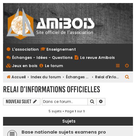
L'association
Enseignement
Échanges - Idées - Questions
La revue Amibois
Jeux en bois
Le forum
R
Accueil
Index du forum
Échanges - Idées - Questions
Relai d'informations officielles
e
Relai d'informations officielles
c
h
Rechercher
Recherche avanc
Nouveau sujet
e
5 sujets • Page
1
sur
1
r
Sujets
c
Base nationale sujets examens pro
h