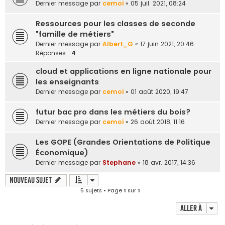
Dernier message par
cemoi
«
05 juil. 2021, 08:24
e
r
Ressources pour les classes de seconde
"famille de métiers"
Dernier message par
Albert_G
«
17 juin 2021, 20:46
Réponses :
4
cloud et applications en ligne nationale pour
les enseignants
Dernier message par
cemoi
«
01 août 2020, 19:47
futur bac pro dans les métiers du bois?
Dernier message par
cemoi
«
26 août 2018, 11:16
Les GOPE (Grandes Orientations de Politique
Économique)
Dernier message par
Stephane
«
18 avr. 2017, 14:36
Nouveau sujet
5 sujets • Page
1
sur
1
Aller à