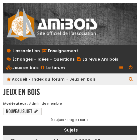
L'association
Enseignement
Échanges - Idées - Questions
La revue Amibois
Jeux en bois
Le forum
R
Accueil
Index du forum
Jeux en bois
e
Jeux en bois
c
h
Modérateur :
Admin de membre
Nouveau sujet
e
r
19 sujets • Page
1
sur
1
c
Sujets
h