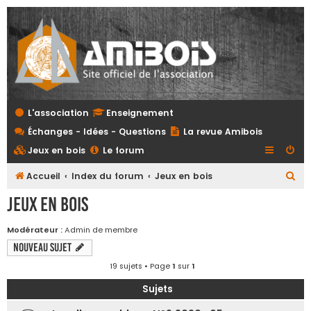
L'association
Enseignement
Échanges - Idées - Questions
La revue Amibois
Jeux en bois
Le forum
R
Accueil
Index du forum
Jeux en bois
e
Jeux en bois
c
h
Modérateur :
Admin de membre
Nouveau sujet
e
r
19 sujets • Page
1
sur
1
c
Sujets
h