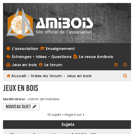
L'association
Enseignement
Échanges - Idées - Questions
La revue Amibois
Jeux en bois
Le forum
R
Accueil
Index du forum
Jeux en bois
e
Jeux en bois
c
h
Modérateur :
Admin de membre
Nouveau sujet
e
r
19 sujets • Page
1
sur
1
c
Sujets
h