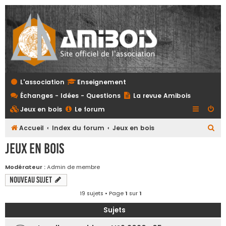
L'association
Enseignement
Échanges - Idées - Questions
La revue Amibois
Jeux en bois
Le forum
R
Accueil
Index du forum
Jeux en bois
e
Jeux en bois
c
h
Modérateur :
Admin de membre
Nouveau sujet
e
r
19 sujets • Page
1
sur
1
c
Sujets
h