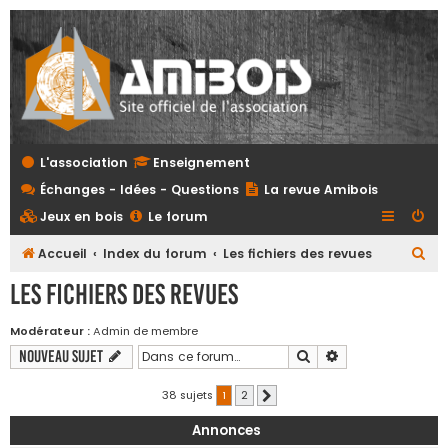
L'association
Enseignement
Échanges - Idées - Questions
La revue Amibois
Jeux en bois
Le forum
R
Accueil
Index du forum
Les fichiers des revues
e
Les fichiers des revues
c
h
Modérateur :
Admin de membre
Rechercher
Recherche avanc
Nouveau sujet
e
r
38 sujets
1
2
Suivante
c
Annonces
h