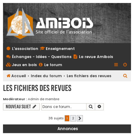
L'association
Enseignement
Échanges - Idées - Questions
La revue Amibois
Jeux en bois
Le forum
R
Accueil
Index du forum
Les fichiers des revues
e
Les fichiers des revues
c
h
Modérateur :
Admin de membre
Rechercher
Recherche avanc
Nouveau sujet
e
r
38 sujets
1
2
Suivante
c
Annonces
h