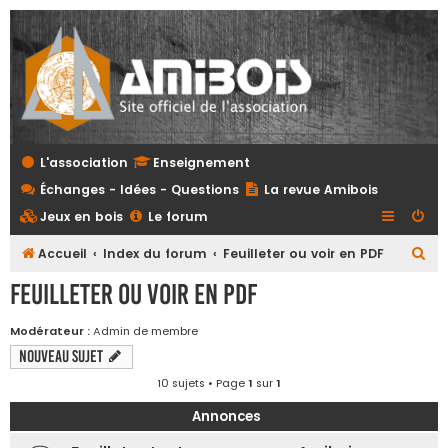
L'association
Enseignement
Échanges - Idées - Questions
La revue Amibois
Jeux en bois
Le forum
R
Accueil
Index du forum
Feuilleter ou voir en PDF
e
Feuilleter ou voir en PDF
c
h
Modérateur :
Admin de membre
Nouveau sujet
e
r
10 sujets • Page
1
sur
1
c
Annonces
h