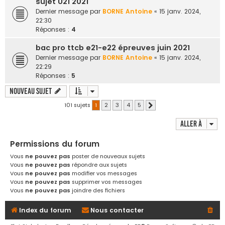
sujet U21 2021
Dernier message par
BORNE Antoine
«
15 janv. 2024,
22:30
Réponses :
4
bac pro ttcb e21-e22 épreuves juin 2021
Dernier message par
BORNE Antoine
«
15 janv. 2024,
22:29
Réponses :
5
Nouveau sujet
101 sujets
1
2
3
4
5
Suivante
Aller à
Permissions du forum
Vous
ne pouvez pas
poster de nouveaux sujets
Vous
ne pouvez pas
répondre aux sujets
Vous
ne pouvez pas
modifier vos messages
Vous
ne pouvez pas
supprimer vos messages
Vous
ne pouvez pas
joindre des fichiers
Index du forum
Nous contacter