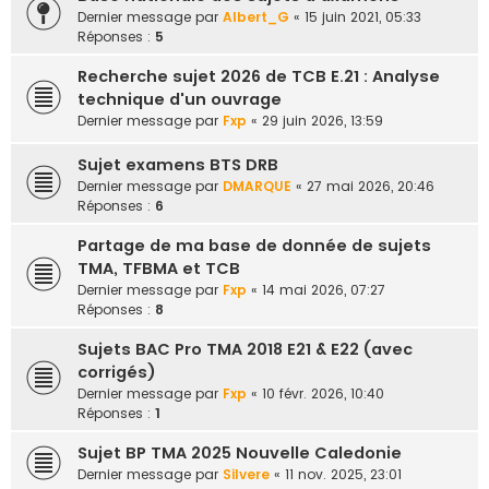
e
Dernier message par
Albert_G
«
15 juin 2021, 05:33
Réponses :
5
r
Recherche sujet 2026 de TCB E.21 : Analyse
technique d'un ouvrage
Dernier message par
Fxp
«
29 juin 2026, 13:59
Sujet examens BTS DRB
Dernier message par
DMARQUE
«
27 mai 2026, 20:46
Réponses :
6
Partage de ma base de donnée de sujets
TMA, TFBMA et TCB
Dernier message par
Fxp
«
14 mai 2026, 07:27
Réponses :
8
Sujets BAC Pro TMA 2018 E21 & E22 (avec
corrigés)
Dernier message par
Fxp
«
10 févr. 2026, 10:40
Réponses :
1
Sujet BP TMA 2025 Nouvelle Caledonie
Dernier message par
Silvere
«
11 nov. 2025, 23:01