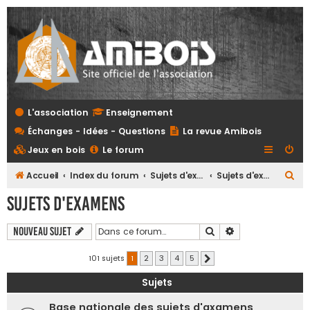
L'association
Enseignement
Échanges - Idées - Questions
La revue Amibois
Jeux en bois
Le forum
R
Accueil
Index du forum
Sujets d'examens et referentiels tous niveaux
Sujets d'examens
e
Sujets d'examens
c
h
Rechercher
Recherche avanc
Nouveau sujet
e
101 sujets
1
2
3
4
5
Suivante
r
Sujets
c
h
Base nationale des sujets d'axamens