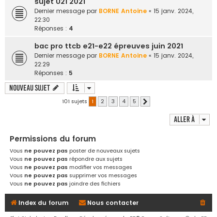
sujet U21 2021
Dernier message par
BORNE Antoine
«
15 janv. 2024,
22:30
Réponses :
4
bac pro ttcb e21-e22 épreuves juin 2021
Dernier message par
BORNE Antoine
«
15 janv. 2024,
22:29
Réponses :
5
Nouveau sujet
101 sujets
1
2
3
4
5
Suivante
Aller à
Permissions du forum
Vous
ne pouvez pas
poster de nouveaux sujets
Vous
ne pouvez pas
répondre aux sujets
Vous
ne pouvez pas
modifier vos messages
Vous
ne pouvez pas
supprimer vos messages
Vous
ne pouvez pas
joindre des fichiers
Index du forum
Nous contacter