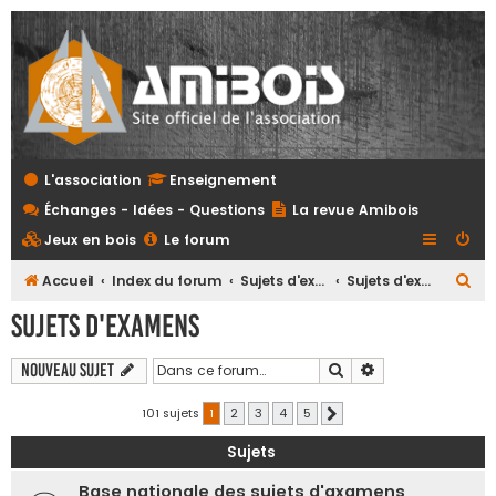
L'association
Enseignement
Échanges - Idées - Questions
La revue Amibois
Jeux en bois
Le forum
R
Accueil
Index du forum
Sujets d'examens et referentiels tous niveaux
Sujets d'examens
e
Sujets d'examens
c
h
Rechercher
Recherche avanc
Nouveau sujet
e
101 sujets
1
2
3
4
5
Suivante
r
Sujets
c
h
Base nationale des sujets d'axamens