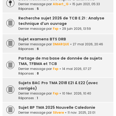
e
Dernier message par
Albert_G
«
15 juin 2021, 05:33
Réponses :
5
r
Recherche sujet 2026 de TCB E.21 : Analyse
technique d'un ouvrage
Dernier message par
Fxp
«
29 juin 2026, 13:59
Sujet examens BTS DRB
Dernier message par
DMARQUE
«
27 mai 2026, 20:46
Réponses :
6
Partage de ma base de donnée de sujets
TMA, TFBMA et TCB
Dernier message par
Fxp
«
14 mai 2026, 07:27
Réponses :
8
Sujets BAC Pro TMA 2018 E21 & E22 (avec
corrigés)
Dernier message par
Fxp
«
10 févr. 2026, 10:40
Réponses :
1
Sujet BP TMA 2025 Nouvelle Caledonie
Dernier message par
Silvere
«
11 nov. 2025, 23:01