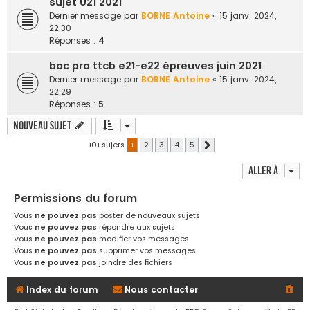
sujet U21 2021
Dernier message par
BORNE Antoine
«
15 janv. 2024,
22:30
Réponses :
4
bac pro ttcb e21-e22 épreuves juin 2021
Dernier message par
BORNE Antoine
«
15 janv. 2024,
22:29
Réponses :
5
Nouveau sujet
101 sujets
1
2
3
4
5
Suivante
Aller à
Permissions du forum
Vous
ne pouvez pas
poster de nouveaux sujets
Vous
ne pouvez pas
répondre aux sujets
Vous
ne pouvez pas
modifier vos messages
Vous
ne pouvez pas
supprimer vos messages
Vous
ne pouvez pas
joindre des fichiers
Index du forum
Nous contacter