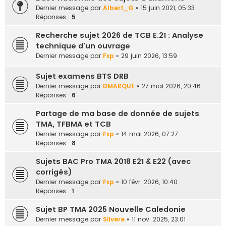
e
Dernier message par
Albert_G
«
15 juin 2021, 05:33
Réponses :
5
r
Recherche sujet 2026 de TCB E.21 : Analyse
technique d'un ouvrage
Dernier message par
Fxp
«
29 juin 2026, 13:59
Sujet examens BTS DRB
Dernier message par
DMARQUE
«
27 mai 2026, 20:46
Réponses :
6
Partage de ma base de donnée de sujets
TMA, TFBMA et TCB
Dernier message par
Fxp
«
14 mai 2026, 07:27
Réponses :
8
Sujets BAC Pro TMA 2018 E21 & E22 (avec
corrigés)
Dernier message par
Fxp
«
10 févr. 2026, 10:40
Réponses :
1
Sujet BP TMA 2025 Nouvelle Caledonie
Dernier message par
Silvere
«
11 nov. 2025, 23:01