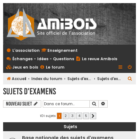
L'association
Enseignement
Échanges - Idées - Questions
La revue Amibois
Jeux en bois
Le forum
R
Accueil
Index du forum
Sujets d'examens et referentiels tous niveaux
Sujets d'examens
e
Sujets d'examens
c
h
Rechercher
Recherche avanc
Nouveau sujet
e
101 sujets
1
2
3
4
5
Suivante
r
Sujets
c
h
Base nationale des sujets d'axamens