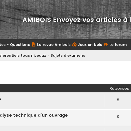
AMIBOIS Envoyez vos articles à 
ées - Questions
La revue Amibois
Jeux en bois
Le forum
eferentiels tous niveaux
Sujets d'examens
her
herche avancée
Réponses
s
5
nalyse technique d'un ouvrage
0