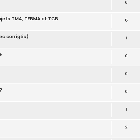
6
jets TMA, TFBMA et TCB
8
ec corrigés)
1
e
0
0
?
0
1
2