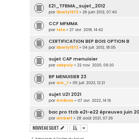
E21_TFBMA_sujet_2012
par
liberty1972
» 26 juin 2012, 07:40
CCF MFMMA
par
tete
» 27 avr. 2018, 14:42
CERTIFICATION BEP BOIS OPTION B
par
liberty1972
» 04 juil. 2012, 18:05
sujet CAP menuisier
par
sebpoly
» 22 nov. 2020, 09:20
BP MENUISIER 23
par
eric_f
» 05 juil. 2023, 12:21
sujet U21 2021
par
Amibois
» 07 avr. 2022, 14:16
bac pro ttcb e21-e22 épreuves juin 2
par
ambert
» 28 août 2021, 07:26
Nouveau sujet
Retourner à l’index du forum