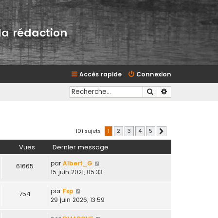
la rédaction
Accès rapide
Connexion
Rechercher
Recherche avan
101 sujets
1
2
3
4
5
Suivante
Vues
Dernier message
par
Albert_G
61665
15 juin 2021, 05:33
par
Fxp
754
29 juin 2026, 13:59