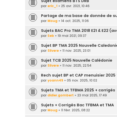
Sujet examens BTS DRB
par
eric_f
» 25 avr. 2021, 10:46
Partage de ma base de donnée de su
par
Moug
» 14 oct. 2025, 11:06
Sujets BAC Pro TMA 2018 E21 & E22 (av
par
Seb
» 19 mai 2021, 09:37
Sujet BP TMA 2025 Nouvelle Caledoni
par
Silvere
» 11 nov. 2025, 23:01
Sujet TCB 2025 Nouvelle Calédonie
par
Silvere
» 11 nov. 2025, 22:54
Rech sujet BP et CAP menuisier 2025 
par
yoann49
» 05 nov. 2025, 10:02
Sujets TMA et TFBMA 2025 + corrigés
par
didier.gombert
» 23 mai 2025, 17:49
Sujets + Corrigés Bac TFBMA et TMA
par
Moug
» 11 févr. 2025, 08:22