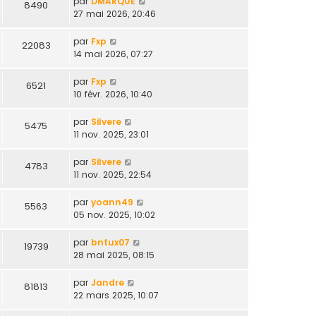
par
DMARQUE
8490
27 mai 2026, 20:46
par
Fxp
22083
14 mai 2026, 07:27
par
Fxp
6521
10 févr. 2026, 10:40
par
Silvere
5475
11 nov. 2025, 23:01
par
Silvere
4783
11 nov. 2025, 22:54
par
yoann49
5563
05 nov. 2025, 10:02
par
bntux07
19739
28 mai 2025, 08:15
par
Jandre
81813
22 mars 2025, 10:07