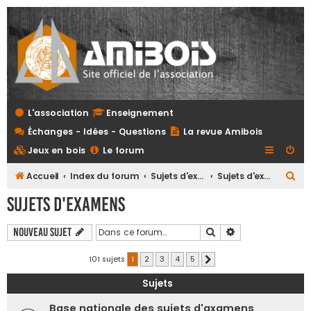
L'association
Enseignement
Échanges - Idées - Questions
La revue Amibois
Jeux en bois
Le forum
R
Accueil
Index du forum
Sujets d'examens et referentiels tous niveaux
Sujets d'examens
e
Sujets d'examens
c
h
Rechercher
Recherche avanc
Nouveau sujet
e
101 sujets
1
2
3
4
5
Suivante
r
Sujets
c
h
Base nationale des sujets d'axamens