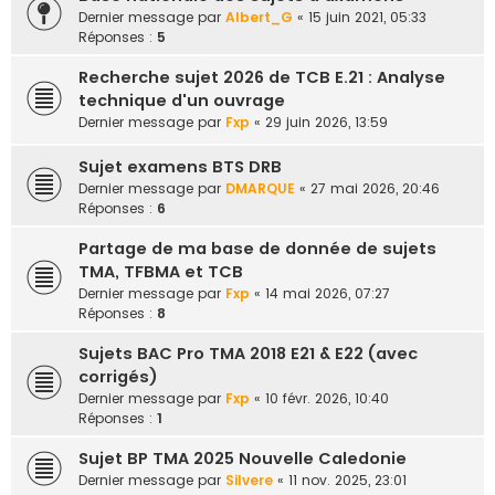
e
Dernier message par
Albert_G
«
15 juin 2021, 05:33
Réponses :
5
r
Recherche sujet 2026 de TCB E.21 : Analyse
technique d'un ouvrage
Dernier message par
Fxp
«
29 juin 2026, 13:59
Sujet examens BTS DRB
Dernier message par
DMARQUE
«
27 mai 2026, 20:46
Réponses :
6
Partage de ma base de donnée de sujets
TMA, TFBMA et TCB
Dernier message par
Fxp
«
14 mai 2026, 07:27
Réponses :
8
Sujets BAC Pro TMA 2018 E21 & E22 (avec
corrigés)
Dernier message par
Fxp
«
10 févr. 2026, 10:40
Réponses :
1
Sujet BP TMA 2025 Nouvelle Caledonie
Dernier message par
Silvere
«
11 nov. 2025, 23:01