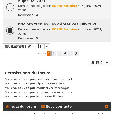
sujet U21 2021
Dernier message par
BORNE Antoine
«
15 janv. 2024,
22:30
Réponses :
4
bac pro ttcb e21-e22 épreuves juin 2021
Dernier message par
BORNE Antoine
«
15 janv. 2024,
22:29
Réponses :
5
Nouveau sujet
101 sujets
1
2
3
4
5
Suivante
Aller à
Permissions du forum
Vous
ne pouvez pas
poster de nouveaux sujets
Vous
ne pouvez pas
répondre aux sujets
Vous
ne pouvez pas
modifier vos messages
Vous
ne pouvez pas
supprimer vos messages
Vous
ne pouvez pas
joindre des fichiers
Index du forum
Nous contacter