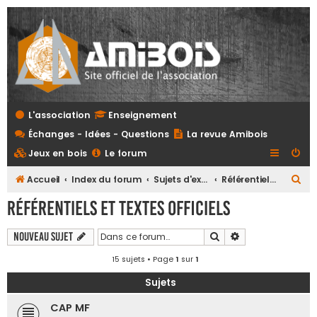
L'association
Enseignement
Échanges - Idées - Questions
La revue Amibois
Jeux en bois
Le forum
R
Accueil
Index du forum
Sujets d'examens et referentiels tous niveaux
Référentiels et textes officiels
e
Référentiels et textes officiels
c
h
Rechercher
Recherche avanc
Nouveau sujet
e
15 sujets • Page
1
sur
1
r
Sujets
c
CAP MF
h