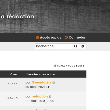
la rédaction
Accès rapide
Connexion
Rechercher
Recherche avan
15 sujets • Page
1
sur
1
Vues
Dernier message
par
Gwendoline
60666
30 sept. 2021, 14:30
par
redaction
44738
09 sept. 2018, 10:09