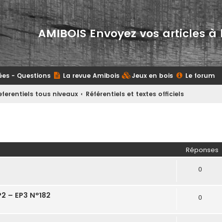
AMIBOIS Envoyez vos articles à 
ées - Questions
La revue Amibois
Jeux en bois
Le forum
eferentiels tous niveaux
Référentiels et textes officiels
her
herche avancée
Réponses
0
2 – EP3 N°182
0