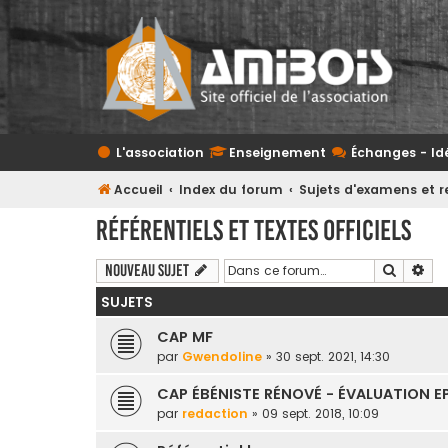
L'association
Enseignement
Échanges - Id
Accueil
Index du forum
Sujets d'examens et r
Référentiels et textes officiels
Recherc
Rec
Nouveau sujet
SUJETS
CAP MF
par
Gwendoline
» 30 sept. 2021, 14:30
CAP ÉBÉNISTE RÉNOVÉ - ÉVALUATION EP
par
redaction
» 09 sept. 2018, 10:09