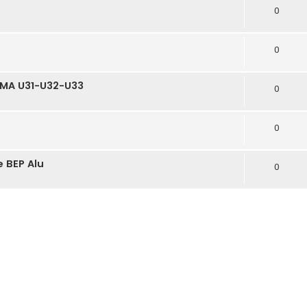
0
0
BMA U31-U32-U33
0
0
e BEP Alu
0