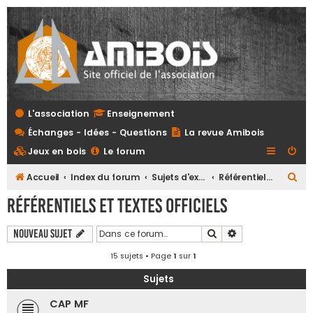
L'association
Enseignement
Échanges - Idées - Questions
La revue Amibois
Jeux en bois
Le forum
R
Accueil
Index du forum
Sujets d'examens et referentiels tous niveaux
Référentiels et textes officiels
e
Référentiels et textes officiels
c
h
Rechercher
Recherche avanc
Nouveau sujet
e
15 sujets • Page
1
sur
1
r
Sujets
c
CAP MF
h