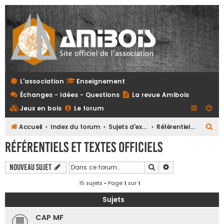
L'association
Enseignement
Échanges - Idées - Questions
La revue Amibois
Jeux en bois
Le forum
R
Accueil
Index du forum
Sujets d'examens et referentiels tous niveaux
Référentiels et textes officiels
e
Référentiels et textes officiels
c
h
Rechercher
Recherche avanc
Nouveau sujet
e
15 sujets • Page
1
sur
1
r
Sujets
c
CAP MF
h